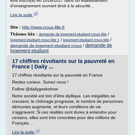
être inscrit(e) en 2016/2017 dans un établissement
d'enseignement ouvrant droit à la sécurité...
Lire la suite
Site :
http://www.crous-lille.fr
Thèmes liés :
/
demande de logement etudiant crous lille
/
/
logement etudiant crous lille 1
logement etudiant crous lille
demande de
demande de logement etudiant crous
/
logement etudiant
17 chiffres révoltants sur la pauvreté en
France | Daily ...
17 chiffres révoltants sur la pauvreté en France
Restez curieux. Suivez nous !
Follow @dailygeekshow
Notre société est loin d'être idyllique. Les inégalités se
creusent, le chômage progresse, le nombre de personnes
démunies augmente, et leurs conditions de vie
s'aggravent. Si ces réalités sont dures à entendre pour
certains, elles sont très concrètes pour des millions de
Français....
Lire la suite