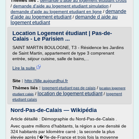
Thèmes liés :
demande d'aide au logement etudiant crous
/
demande d'aide au logement etudiant simulation
/
demande
demande d'aide au logement etudiant en ligne
/
d'aide au logement etudiant
demande d aide au
/
logement etudiant
Location Logement étudiant | Pas-de-
Calais - Le Parisien ...
SAINT MARTIN BOULOGNE, T3 - Résidence les Jardins
de Saint Martin, appartement de type 3 comprenant
entrée, séjour cuisine, salle de bains,...
Lire la suite
Site :
http://lille.aujourdhui.fr
Thèmes liés :
/
logement etudiant pas de calais
location logement
location de logement etudiant
/
/
logement
etudiant calais
etudiant calais
Nord-Pas-de-Calais — Wikipédia
Article détaillé : Démographie du Nord-Pas-de-Calais .
Avec quatre millions d'habitants, la région a une densité de
324 habitants par kilomètre carré ; la seconde la plus
élevée après l'�?le-de-France et trois fois la moyenne