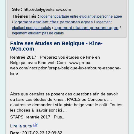
Site :
http://dailygeekshow.com
Thèmes liés :
logement partage entre etudiant et personne agee
/
logement etudiant chez personnes agees
/
logement
/
logement etudiant personne agee
/
etudiant nord pas calais
logement etudiant pas de calais
Faire ses études en Belgique - Kine-
Web.com
Rentrée 2017 : Préparez vos études de kiné en
Belgique avec Kine-web.Com : www.prepa-
web.com/inscription/prepa-belgique-luxembourg-espagne-
kine
Alors que certains se posent des questions afin de savoir
où faire ces études de kinés : PACES ou Concours ....
d'autres se demandent si la piste belge vaut le coût. Toutes
les choses à savoir sont ici ...
STAPS, rentrée 2017 : Plus...
Lire la suite
Date:
2017-02-23 12:09:32