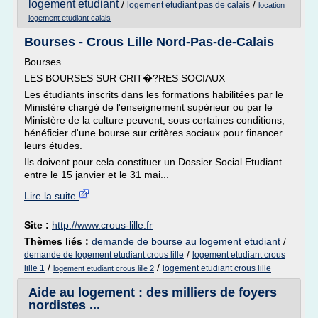
logement etudiant
/
/
logement etudiant pas de calais
location
logement etudiant calais
Bourses - Crous Lille Nord-Pas-de-Calais
Bourses
LES BOURSES SUR CRIT�?RES SOCIAUX
Les étudiants inscrits dans les formations habilitées par le
Ministère chargé de l'enseignement supérieur ou par le
Ministère de la culture peuvent, sous certaines conditions,
bénéficier d'une bourse sur critères sociaux pour financer
leurs études.
Ils doivent pour cela constituer un Dossier Social Etudiant
entre le 15 janvier et le 31 mai...
Lire la suite
Site :
http://www.crous-lille.fr
Thèmes liés :
demande de bourse au logement etudiant
/
/
demande de logement etudiant crous lille
logement etudiant crous
/
/
lille 1
logement etudiant crous lille
logement etudiant crous lille 2
Aide au logement : des milliers de foyers
nordistes ...