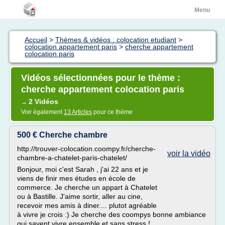
Menu
Accueil
>
Thèmes & vidéos : colocation etudiant
>
colocation appartement paris
>
cherche appartement
colocation paris
Vidéos sélectionnées pour le thème :
cherche appartement colocation paris
2 Vidéos
→
Voir également
13 Articles
pour ce thème
500 € Cherche chambre
http://trouver-colocation.coompy.fr/cherche-
voir la vidéo
chambre-a-chatelet-paris-chatelet/
Bonjour, moi c'est Sarah , j'ai 22 ans et je
viens de finir mes études en école de
commerce. Je cherche un appart à Chatelet
ou à Bastille. J'aime sortir, aller au cine,
recevoir mes amis à diner.... plutot agréable
à vivre je crois :) Je cherche des coompys bonne ambiance
qui savent vivre ensemble et sans stress !