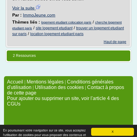
Voir la suite
Par :
ImmoJeune.com
Thèmes liés :
/
logement etudiant colocation paris
cherche logement
/
/
site logement etudiant
trouver un logement etudiant
etudiant paris
/
sur paris
location logement etudiant paris
Haut de page
2 Ressources
Accueil
|
Mentions légales
|
Conditions générales
d'utilisation
|
Utilisation des cookies
|
Contact à propos
de cette page
Pour ajouter ou supprimer un site, voir l'article 4 des
CGUs
En poursuivant votre navigation sur ce site, vous acceptez
X
l'utilisation de cookies pour vous proposer des contenus et