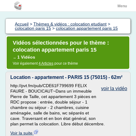
Menu
Accueil
>
Thèmes & vidéos : colocation etudiant
>
colocation paris 15
>
colocation appartement paris 15
Vidéos sélectionnées pour le thème :
colocation appartement paris 15
1 Vidéos
→
Voir également
4 Articles
pour ce thème
Location - appartement - PARIS 15 (75015) - 62m²
http://pvt.fm/pub/CDE61F799699 FELIX
voir la vidéo
FAURE - BOUCICAUT~Dans un immeuble
Pierre de Taille, cet appartement 3 pièces en
RDC propose : entrée, double séjour - 1
chambre ou séjour - 2 chambres, cuisine
aménagée, salle de bains, wc séparés et
cave. Traversant et en bon état général, son
plan permet la colocation. Libre début décembre.
Voir la suite