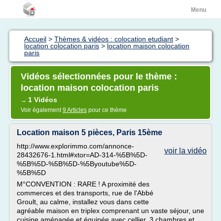
Menu
Accueil
>
Thèmes & vidéos : colocation etudiant
>
location colocation paris
>
location maison colocation
paris
Vidéos sélectionnées pour le thème :
location maison colocation paris
1 Vidéos
→
Voir également
9 Articles
pour ce thème
Location maison 5 pièces, Paris 15ème
http://www.explorimmo.com/annonce-
voir la vidéo
28432676-1.html#xtor=AD-314-%5B%5D-
%5B%5D-%5B%5D-%5Byoutube%5D-
%5B%5D
M°CONVENTION : RARE ! A proximité des
commerces et des transports, rue de l'Abbé
Groult, au calme, installez vous dans cette
agréable maison en triplex comprenant un vaste séjour, une
cuisine aménagée et équipée avec cellier, 3 chambres et