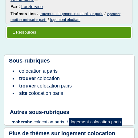
Par :
LocService
Thèmes liés :
/
trouver un logement etudiant sur paris
logement
/
logement etudiant
etudiant colocation paris
1 Ressources
Sous-rubriques
colocation
a
paris
trouver
colocation
trouver
colocation paris
site
colocation paris
Autres sous-rubriques
recherche
colocation paris
/
logement colocation paris
Plus de thèmes sur
logement colocation