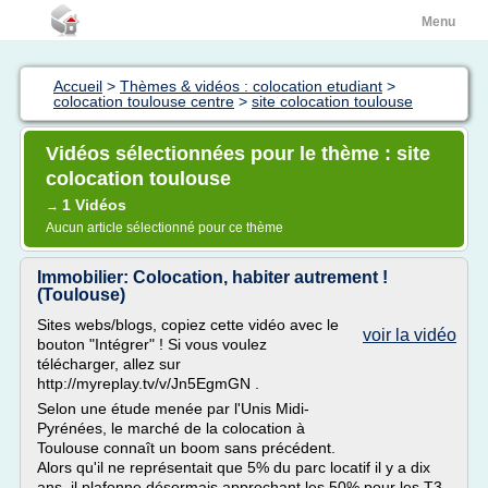
Menu
Accueil
>
Thèmes & vidéos : colocation etudiant
>
colocation toulouse centre
>
site colocation toulouse
Vidéos sélectionnées pour le thème : site
colocation toulouse
1 Vidéos
→
Aucun article sélectionné pour ce thème
Immobilier: Colocation, habiter autrement !
(Toulouse)
Sites webs/blogs, copiez cette vidéo avec le
voir la vidéo
bouton "Intégrer" ! Si vous voulez
télécharger, allez sur
http://myreplay.tv/v/Jn5EgmGN .
Selon une étude menée par l'Unis Midi-
Pyrénées, le marché de la colocation à
Toulouse connaît un boom sans précédent.
Alors qu'il ne représentait que 5% du parc locatif il y a dix
ans, il plafonne désormais approchant les 50% pour les T3