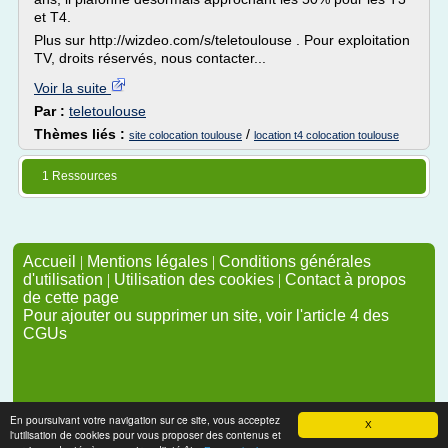
et T4.
Plus sur http://wizdeo.com/s/teletoulouse . Pour exploitation
TV, droits réservés, nous contacter...
Voir la suite
Par :
teletoulouse
Thèmes liés :
/
site colocation toulouse
location t4 colocation toulouse
1 Ressources
Accueil
|
Mentions légales
|
Conditions générales
d'utilisation
|
Utilisation des cookies
|
Contact à propos
de cette page
Pour ajouter ou supprimer un site, voir l'article 4 des
CGUs
En poursuivant votre navigation sur ce site, vous acceptez
X
l'utilisation de cookies pour vous proposer des contenus et