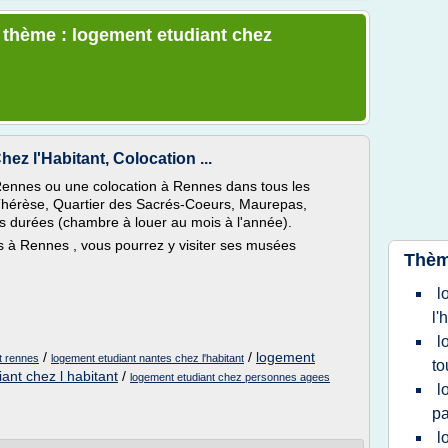
e thème : logement etudiant chez
 l'Habitant, Colocation ...
Rennes ou une colocation à Rennes dans tous les
-Thérèse, Quartier des Sacrés-Coeurs, Maurepas,
 durées (chambre à louer au mois à l'année).
es à Rennes , vous pourrez y visiter ses musées
Thèm
l
l'
l
/
/
logement
nt rennes
logement etudiant nantes chez l'habitant
to
ant chez l habitant
/
logement etudiant chez personnes agees
l
pa
l