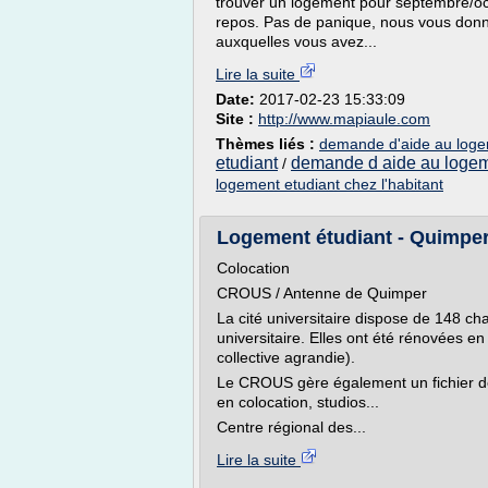
trouver un logement pour septembre/oct
repos. Pas de panique, nous vous donno
auxquelles vous avez...
Lire la suite
Date:
2017-02-23 15:33:09
Site :
http://www.mapiaule.com
Thèmes liés :
demande d'aide au loge
etudiant
demande d aide au logem
/
logement etudiant chez l'habitant
Logement étudiant - Quimp
Colocation
CROUS / Antenne de Quimper
La cité universitaire dispose de 148 ch
universitaire. Elles ont été rénovées en 
collective agrandie).
Le CROUS gère également un fichier de
en colocation, studios...
Centre régional des...
Lire la suite