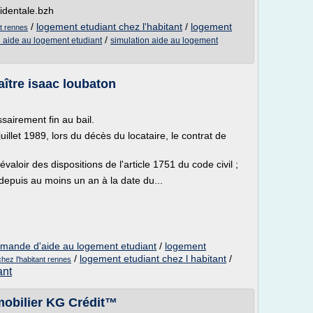
identale.bzh
/
logement etudiant chez l'habitant
/
logement
nt rennes
/
l aide au logement etudiant
simulation aide au logement
aître isaac loubaton
sairement fin au bail.
 juillet 1989, lors du décès du locataire, le contrat de
évaloir des dispositions de l'article 1751 du code civil ;
 depuis au moins un an à la date du...
mande d'aide au logement etudiant
/
logement
/
logement etudiant chez l habitant
/
chez l'habitant rennes
ant
mmobilier KG Crédit™