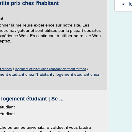
its prix chez l'habitant
l
nt
nner la meilleure expérience sur notre site. Les
otre navigateur et sont utilisés par la plupart des sites
xpérience Web. En continuant à utiliser notre site Web
eptez...
/
/
nt rennes
logement etudiant chez l'habitant clermont ferrand
ent etudiant chez l'habitant
/
logement etudiant chez l
logement étudiant | Se ...
étudiant
étudiant
che ou année universitaire validée, il vous faudra