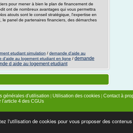
rtiers pour mener à bien le plan de financement de
édit ont de nombreux avantages qui vous permettra
Nos atouts sont le conseil stratégique, l'expertise en
l, le panel de partenaires financiers, des démarches
ent etudiant simulation
/
demande d'aide au
demande
d'aide au logement etudiant en ligne
/
de d aide au logement etudiant
 générales d'utilisation
|
Utilisation des cookies
|
Contact à pro
r l'article 4 des CGUs
tez l'utilisation de cookies pour vous proposer des contenu