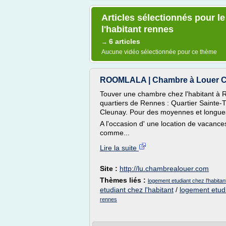
Articles sélectionnés pour l
l'habitant rennes
6 articles
→
Aucune vidéo sélectionnée pour ce thème
ROOMLALA | Chambre à Louer Chez
Touver une chambre chez l'habitant à 
quartiers de Rennes : Quartier Sainte
Cleunay. Pour des moyennes et longues
A l'occasion d' une location de vacanc
comme...
Lire la suite
Site :
http://lu.chambrealouer.com
Thèmes liés :
logement etudiant chez l'habita
etudiant chez l'habitant
/
logement etudi
rennes