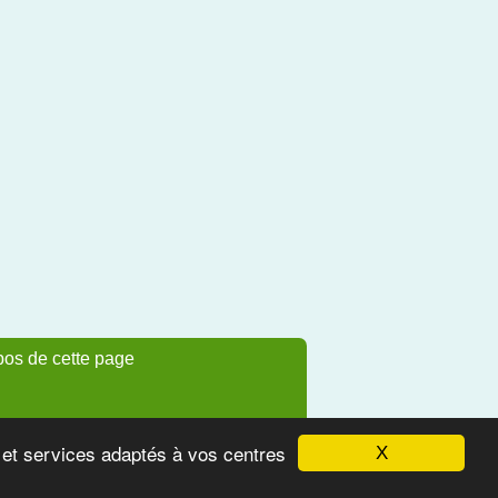
pos de cette page
s et services adaptés à vos centres
X