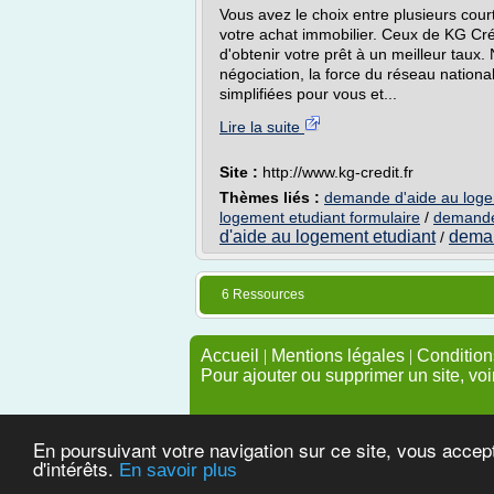
Vous avez le choix entre plusieurs cou
votre achat immobilier. Ceux de KG Cr
d'obtenir votre prêt à un meilleur taux. 
négociation, la force du réseau nationa
simplifiées pour vous et...
Lire la suite
Site :
http://www.kg-credit.fr
Thèmes liés :
demande d'aide au logem
logement etudiant formulaire
/
demande 
d'aide au logement etudiant
deman
/
6 Ressources
Accueil
|
Mentions légales
|
Conditions
Pour ajouter ou supprimer un site, voi
En poursuivant votre navigation sur ce site, vous accep
d'intérêts.
En savoir plus