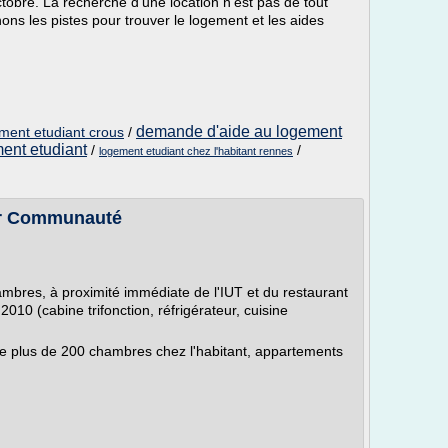
obre. La recherche d'une location n'est pas de tout
ns les pistes pour trouver le logement et les aides
demande d'aide au logement
ment etudiant crous
/
ent etudiant
/
/
logement etudiant chez l'habitant rennes
er Communauté
ambres, à proximité immédiate de l'IUT et du restaurant
2010 (cabine trifonction, réfrigérateur, cuisine
 plus de 200 chambres chez l'habitant, appartements