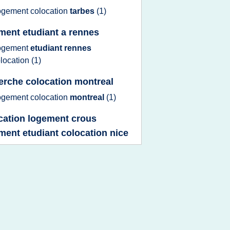
ogement colocation
tarbes
(1)
ment etudiant a rennes
ogement
etudiant rennes
location
(1)
erche colocation montreal
ogement colocation
montreal
(1)
cation logement crous
ment etudiant colocation nice