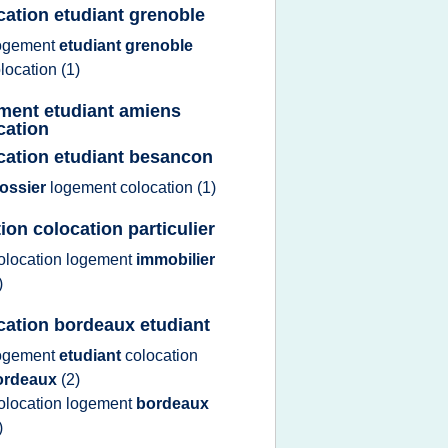
cation etudiant grenoble
ogement
etudiant grenoble
location
(1)
ment etudiant amiens
cation
cation etudiant besancon
ossier
logement colocation
(1)
tion colocation particulier
olocation logement
immobilier
)
cation bordeaux etudiant
ogement
etudiant
colocation
ordeaux
(2)
olocation logement
bordeaux
)