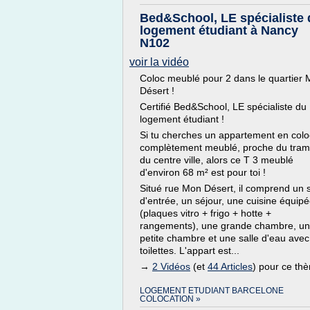
Bed&School, LE spécialiste 
logement étudiant à Nancy
N102
voir la vidéo
Coloc meublé pour 2 dans le quartier
Désert !
Certifié Bed&School, LE spécialiste du
logement étudiant !
Si tu cherches un appartement en colo
complètement meublé, proche du tram
du centre ville, alors ce T 3 meublé
d'environ 68 m² est pour toi !
Situé rue Mon Désert, il comprend un 
d'entrée, un séjour, une cuisine équip
(plaques vitro + frigo + hotte +
rangements), une grande chambre, u
petite chambre et une salle d'eau avec
toilettes. L'appart est...
→
2 Vidéos
(et
44 Articles
) pour ce th
LOGEMENT ETUDIANT BARCELONE
COLOCATION »