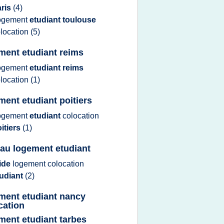
aris
(4)
ogement
etudiant toulouse
location
(5)
ment etudiant reims
ogement
etudiant reims
location
(1)
ment etudiant poitiers
ogement
etudiant
colocation
itiers
(1)
 au logement etudiant
ide
logement colocation
tudiant
(2)
ment etudiant nancy
cation
ment etudiant tarbes