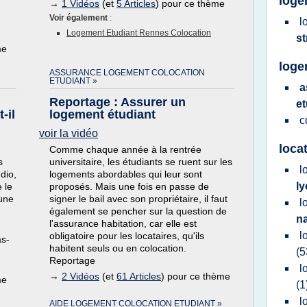
loge
→
1 Vidéos
(et
5 Articles
) pour ce thème
Voir également
:
l
Logement Etudiant Rennes Colocation
s
me
loge
ASSURANCE LOGEMENT COLOCATION
ETUDIANT »
a
Reportage : Assurer un
e
-il
logement étudiant
c
voir la vidéo
loca
Comme chaque année à la rentrée
s
universitaire, les étudiants se ruent sur les
l
dio,
logements abordables qui leur sont
l
 le
proposés. Mais une fois en passe de
'une
signer le bail avec son propriétaire, il faut
l
également se pencher sur la question de
n
l'assurance habitation, car elle est
l
obligatoire pour les locataires, qu'ils
as-
habitent seuls ou en colocation.
(5
Reportage
l
→
2 Vidéos
(et
61 Articles
) pour ce thème
me
(1
l
AIDE LOGEMENT COLOCATION ETUDIANT »