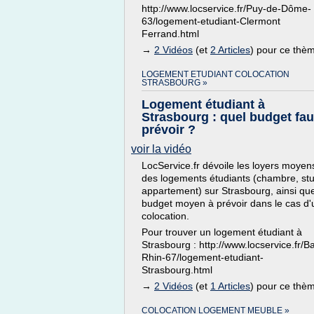
http://www.locservice.fr/Puy-de-Dôme-
63/logement-etudiant-Clermont
Ferrand.html
→
2 Vidéos
(et
2 Articles
) pour ce thè
LOGEMENT ETUDIANT COLOCATION
STRASBOURG »
Logement étudiant à
Strasbourg : quel budget faut
prévoir ?
voir la vidéo
LocService.fr dévoile les loyers moyen
des logements étudiants (chambre, stu
appartement) sur Strasbourg, ainsi que
budget moyen à prévoir dans le cas d
colocation.
Pour trouver un logement étudiant à
Strasbourg : http://www.locservice.fr/B
Rhin-67/logement-etudiant-
Strasbourg.html
→
2 Vidéos
(et
1 Articles
) pour ce thè
COLOCATION LOGEMENT MEUBLE »