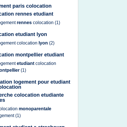
ment paris colocation
cation rennes etudiant
ogement
rennes
colocation
(1)
cation etudiant lyon
ogement colocation
lyon
(2)
cation montpellier etudiant
ogement
etudiant
colocation
ontpellier
(1)
cation logement pour etudiant
olocation
erche colocation etudiante
es
olocation
monoparentale
ogement
(1)