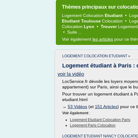
Thèmes principaux sur colocati
Logement Colocation
Etudiant
•
Log
Etudiant Toulouse
Colocation
•
Log
Colocation
Lyon
•
Trouver
Logement
•
Suite ...
Voir également
les articles
pour ce th
LOGEMENT COLOCATION ETUDIANT »
Logement étudiant à Paris : q
voir la vidéo
LocService.fr dévoile les loyers moyen
appartement) sur Paris, ainsi que le b
Pour trouver un logement étudiant à Par
etudiant.html
→
53 Vidéos
(et
151 Articles
) pour ce
Voir également
:
Logement Etudiant Colocation Paris
Logement Paris Colocation
LOGEMENT ETUDIANT NANCY COLOCATIO