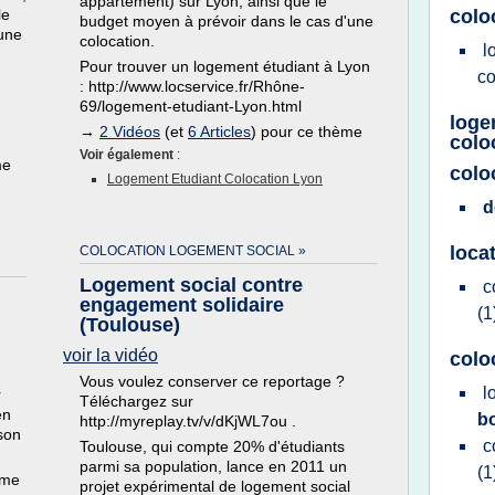
appartement) sur Lyon, ainsi que le
le
colo
budget moyen à prévoir dans le cas d'une
'une
colocation.
l
Pour trouver un logement étudiant à Lyon
co
: http://www.locservice.fr/Rhône-
69/logement-etudiant-Lyon.html
loge
→
2 Vidéos
(et
6 Articles
) pour ce thème
colo
Voir également
:
me
colo
Logement Etudiant Colocation Lyon
d
loca
COLOCATION LOGEMENT SOCIAL »
Logement social contre
c
engagement solidaire
(1
(Toulouse)
voir la vidéo
colo
Vous voulez conserver ce reportage ?
l
r
Téléchargez sur
en
b
http://myreplay.tv/v/dKjWL7ou .
 son
c
Toulouse, qui compte 20% d'étudiants
parmi sa population, lance en 2011 un
(1
ème
projet expérimental de logement social