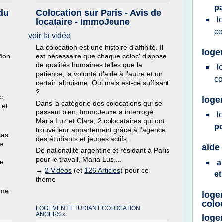
p
du
Colocation sur Paris - Avis de
l
locataire - ImmoJeune
co
voir la vidéo
La colocation est une histoire d'affinité. Il
loge
 Mon
est nécessaire que chaque coloc' dispose
de qualités humaines telles que la
l
patience, la volonté d'aide à l'autre et un
co
certain altruisme. Oui mais est-ce suffisant
?
c,
loge
Dans la catégorie des colocations qui se
 et
passent bien, ImmoJeune a interrogé
l
Maria Luz et Clara, 2 colocataires qui ont
po
trouvé leur appartement grâce à l'agence
sas
des étudiants et jeunes actifs.
ée
aide
De nationalité argentine et résidant à Paris
pour le travail, Maria Luz,...
ne
a
→
2 Vidéos
(et
126 Articles
) pour ce
e
thème
ème
loge
colo
LOGEMENT ETUDIANT COLOCATION
ANGERS »
loge