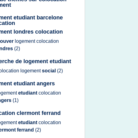
ment
ment etudiant barcelone
cation
ment londres colocation
rouver
logement colocation
ondres
(2)
erche de logement etudiant
olocation logement
social
(2)
ment etudiant angers
ogement
etudiant
colocation
ngers
(1)
cation clermont ferrand
ogement
etudiant
colocation
lermont ferrand
(2)