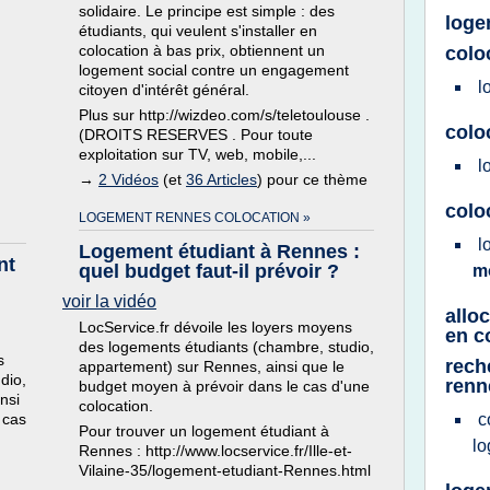
solidaire. Le principe est simple : des
loge
étudiants, qui veulent s'installer en
colocation à bas prix, obtiennent un
colo
logement social contre un engagement
l
citoyen d'intérêt général.
Plus sur http://wizdeo.com/s/teletoulouse .
colo
(DROITS RESERVES . Pour toute
exploitation sur TV, web, mobile,...
l
→
2 Vidéos
(et
36 Articles
) pour ce thème
colo
LOGEMENT RENNES COLOCATION »
l
Logement étudiant à Rennes :
nt
quel budget faut-il prévoir ?
m
voir la vidéo
allo
LocService.fr dévoile les loyers moyens
en c
des logements étudiants (chambre, studio,
s
rech
appartement) sur Rennes, ainsi que le
dio,
renn
budget moyen à prévoir dans le cas d'une
nsi
colocation.
 cas
c
Pour trouver un logement étudiant à
l
Rennes : http://www.locservice.fr/Ille-et-
Vilaine-35/logement-etudiant-Rennes.html