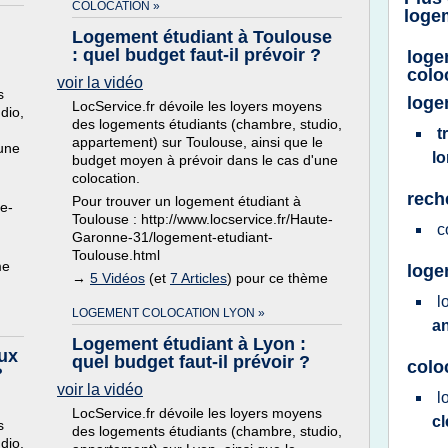
COLOCATION »
loge
Logement étudiant à Toulouse
: quel budget faut-il prévoir ?
loge
colo
voir la vidéo
s
loge
LocService.fr dévoile les loyers moyens
dio,
des logements étudiants (chambre, studio,
t
appartement) sur Toulouse, ainsi que le
'une
l
budget moyen à prévoir dans le cas d'une
colocation.
rech
Pour trouver un logement étudiant à
he-
Toulouse : http://www.locservice.fr/Haute-
c
Garonne-31/logement-etudiant-
Toulouse.html
me
loge
→
5 Vidéos
(et
7 Articles
) pour ce thème
l
LOGEMENT COLOCATION LYON »
a
Logement étudiant à Lyon :
ux
quel budget faut-il prévoir ?
colo
?
voir la vidéo
l
LocService.fr dévoile les loyers moyens
c
s
des logements étudiants (chambre, studio,
dio,