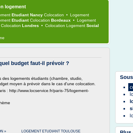
on logement
ement
Etudiant Nancy
Colocation
•
Logement
ement
Etudiant
Colocation
Bordeaux
•
Logement
 Colocation
Londres
•
Colocation Logement
Social
ème
uel budget faut-il prévoir ?
Sous
s des logements étudiants (chambre, studio,
udget moyen à prévoir dans le cas d'une colocation.
c
is : http://www.locservice.fr/paris-75/logement-
l
l
 thème
s
l
N »
LOGEMENT ETUDIANT TOULOUSE
Plus