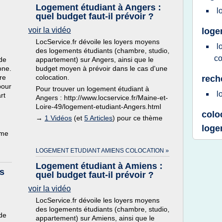
Logement étudiant à Angers :
l
quel budget faut-il prévoir ?
voir la vidéo
loge
LocService.fr dévoile les loyers moyens
l
des logements étudiants (chambre, studio,
co
 de
appartement) sur Angers, ainsi que le
one.
budget moyen à prévoir dans le cas d'une
re
colocation.
rech
pour
Pour trouver un logement étudiant à
l
rt
Angers : http://www.locservice.fr/Maine-et-
Loire-49/logement-etudiant-Angers.html
colo
→
1 Vidéos
(et
5 Articles
) pour ce thème
loge
ème
LOGEMENT ETUDIANT AMIENS COLOCATION »
Logement étudiant à Amiens :
s
quel budget faut-il prévoir ?
voir la vidéo
LocService.fr dévoile les loyers moyens
des logements étudiants (chambre, studio,
 de
appartement) sur Amiens, ainsi que le