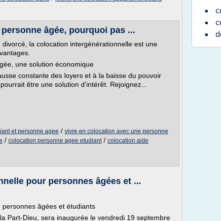
c
c
 personne âgée, pourquoi pas ...
d
 divorcé, la colocation intergénérationnelle est une
avantages.
âgée, une solution économique
ausse constante des loyers et à la baisse du pouvoir
urrait être une solution d'intérêt. Rejoignez...
/
iant et personne agee
vivre en colocation avec une personne
e
/
/
colocation personne agee etudiant
colocation aide
nnelle pour personnes âgées et ...
r personnes âgées et étudiants
 la Part-Dieu, sera inaugurée le vendredi 19 septembre