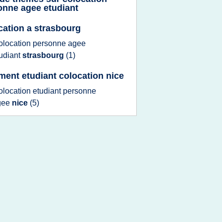
onne agee etudiant
cation a strasbourg
olocation personne agee
udiant
strasbourg
(1)
ment etudiant colocation nice
olocation etudiant personne
gee
nice
(5)