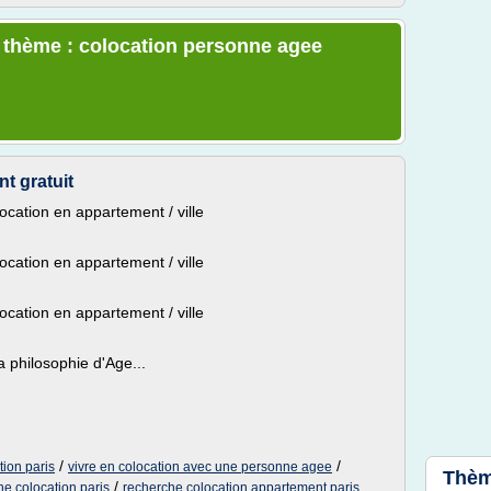
e thème : colocation personne agee
t gratuit
ocation en appartement / ville
ocation en appartement / ville
ocation en appartement / ville
a philosophie d'Age...
/
/
ion paris
vivre en colocation avec une personne agee
Thèm
/
he colocation paris
recherche colocation appartement paris