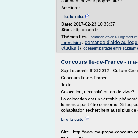
comment devenir propriétaire ?
Améliorer...
Lire la suite
Date:
2017-02-23 10:35:37
Site :
http://caen.fr
Thèmes liés :
demande d'aide au logement etu
demande d'aide au loge
formulaire
/
etudiant
/
logement partage entre etudiant
Concours Ile-de-France - m
Sujet d'annale IFSI 2012 - Culture Géné
Concours Ile-de-France
Texte :
Colocation, nécessité ou art de vivre?
La colocation est un véritable phénomè
le monde peut être concerné. Si l'aspec
cohabitation recherchent aussi plus de c
Lire la suite
Site :
http://www.ma-prepa-concours.c