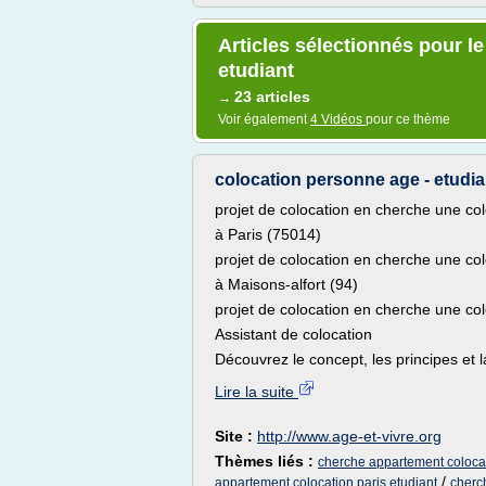
Articles sélectionnés pour l
etudiant
23 articles
→
Voir également
4 Vidéos
pour ce thème
colocation personne age - etudian
projet de colocation en cherche une col
à Paris (75014)
projet de colocation en cherche une col
à Maisons-alfort (94)
projet de colocation en cherche une col
Assistant de colocation
Découvrez le concept, les principes et l
Lire la suite
Site :
http://www.age-et-vivre.org
Thèmes liés :
cherche appartement colocat
/
appartement colocation paris etudiant
cherc