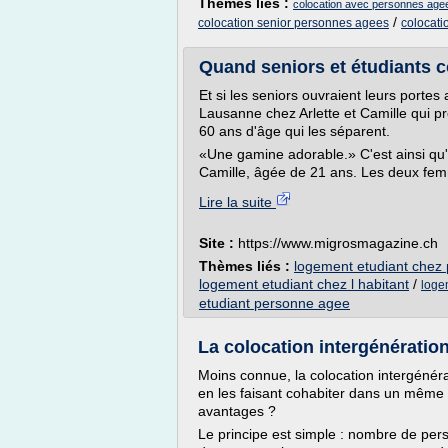
Thèmes liés :
colocation avec personnes agee
/
colocation senior personnes agees
colocati
Quand seniors et étudiants c
Et si les seniors ouvraient leurs port
Lausanne chez Arlette et Camille qui pr
60 ans d'âge qui les séparent.
«Une gamine adorable.» C'est ainsi qu'A
Camille, âgée de 21 ans. Les deux fem
Lire la suite
Site :
https://www.migrosmagazine.ch
Thèmes liés :
logement etudiant chez
logement etudiant chez l habitant
/
loge
etudiant personne agee
La colocation intergénération
Moins connue, la colocation intergénér
en les faisant cohabiter dans un même
avantages ?
Le principe est simple : nombre de pers