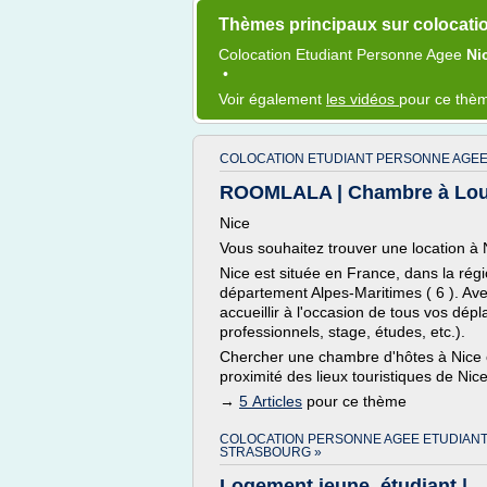
Thèmes principaux sur colocati
Colocation Etudiant Personne Agee
Ni
•
Voir également
les vidéos
pour ce thè
COLOCATION ETUDIANT PERSONNE AGEE 
ROOMLALA | Chambre à Louer 
Nice
Vous souhaitez trouver une location à N
Nice est située en France, dans la rég
département Alpes-Maritimes ( 6 ). Av
accueillir à l'occasion de tous vos d
professionnels, stage, études, etc.).
Chercher une chambre d'hôtes à Nice o
proximité des lieux touristiques de Ni
→
5 Articles
pour ce thème
COLOCATION PERSONNE AGEE ETUDIAN
STRASBOURG »
Logement jeune, étudiant |