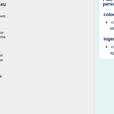
pers
.eu
colo
ment
c
et
eux
rche
loge
c
,
a
et
us
 à