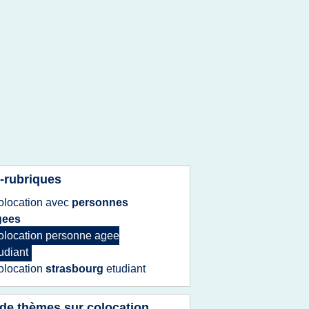
-rubriques
olocation
avec
personnes
gees
olocation personne agee
udiant
olocation
strasbourg
etudiant
 de thèmes sur
colocation