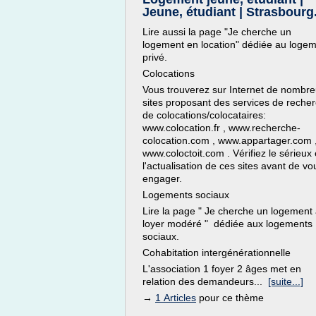
Jeune, étudiant | Strasbourg
Lire aussi la page "Je cherche un
logement en location" dédiée au loge
privé.
Colocations
Vous trouverez sur Internet de nombr
sites proposant des services de reche
de colocations/colocataires:
www.colocation.fr , www.recherche-
colocation.com , www.appartager.com 
www.coloctoit.com . Vérifiez le sérieux 
l'actualisation de ces sites avant de vo
engager.
Logements sociaux
Lire la page " Je cherche un logement
loyer modéré " dédiée aux logements
sociaux.
Cohabitation intergénérationnelle
L'association 1 foyer 2 âges met en
relation des demandeurs...
[suite...]
→
1 Articles
pour ce thème