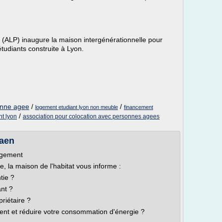
(ALP) inaugure la maison intergénérationnelle pour
udiants construite à Lyon.
onne agee
/
/
logement etudiant lyon non meuble
financement
/
nt lyon
association pour colocation avec personnes agees
Caen
logement
e, la maison de l'habitat vous informe :
tie ?
nt ?
priétaire ?
ent et réduire votre consommation d'énergie ?