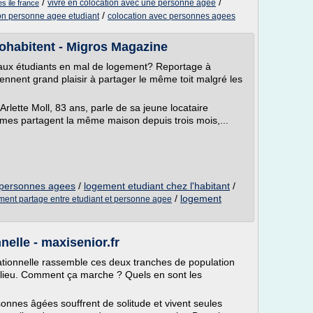
/
/
vivre en colocation avec une personne agee
s ile france
/
on personne agee etudiant
colocation avec personnes agees
ohabitent - Migros Magazine
es aux étudiants en mal de logement? Reportage à
ennent grand plaisir à partager le même toit malgré les
rlette Moll, 83 ans, parle de sa jeune locataire
mes partagent la même maison depuis trois mois,...
 personnes agees
/
logement etudiant chez l'habitant
/
/
logement
ment partage entre etudiant et personne agee
nelle - maxisenior.fr
ationnelle rassemble ces deux tranches de population
 lieu. Comment ça marche ? Quels en sont les
onnes âgées souffrent de solitude et vivent seules