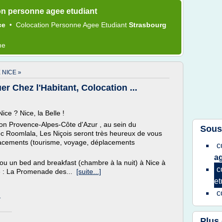
on personne agee etudiant
ce
•
Colocation Personne Agee Etudiant
Strasbourg
me
NICE »
Chez l'Habitant, Colocation ...
ice ? Nice, la Belle !
ion Provence-Alpes-Côte d'Azur , au sein du
Sous
ec Roomlala, Les Niçois seront très heureux de vous
éplacements (tourisme, voyage, déplacements
c
a
u un bed and breakfast (chambre à la nuit) à Nice à
c
ce : La Promenade des...
[suite...]
et
c
T
Plus