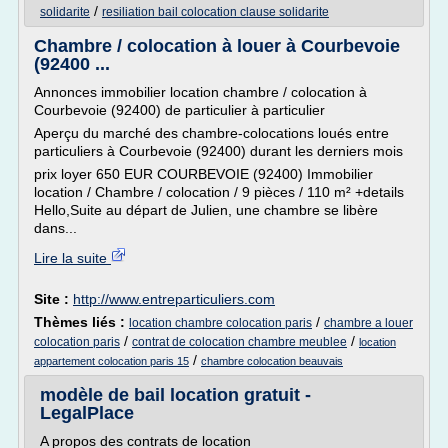
/
solidarite
resiliation bail colocation clause solidarite
Chambre / colocation à louer à Courbevoie
(92400 ...
Annonces immobilier location chambre / colocation à
Courbevoie (92400) de particulier à particulier
Aperçu du marché des chambre-colocations loués entre
particuliers à Courbevoie (92400) durant les derniers mois
prix loyer 650 EUR COURBEVOIE (92400) Immobilier
location / Chambre / colocation / 9 pièces / 110 m² +details
Hello,Suite au départ de Julien, une chambre se libère
dans...
Lire la suite
Site :
http://www.entreparticuliers.com
Thèmes liés :
/
location chambre colocation paris
chambre a louer
/
/
colocation paris
contrat de colocation chambre meublee
location
/
appartement colocation paris 15
chambre colocation beauvais
modèle de bail location gratuit -
LegalPlace
A propos des contrats de location