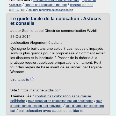
resiliation contrat bail colocation
rupture bail
/
/
contrat de bail
contrat bail colocation meuble
colocation
colocation
/
courrier resiliation de bail colocation
Le guide facile de la colocation : Astuces
et conseils
auteur Sophie Lebel Directrice communication Wizbii
29 Oct 2014
#colocation #logement étudiant
Qui signe le bail dans une coloc ? Les risques d'impayés
sont-ils plus grands pour le propriétaire ? Comment éviter
les disputes et la lassitude ? Passer de la théorie à la
pratique requiert quelques préparations en amont. Petit
tour des règles de base avant de se lancer par l'équipe
Weroom...
Lire la suite
Site :
https://laruche.wizbii.com
Thèmes liés :
contrat bail colocation sans clause
solidarite
/
/
taxe d'habitation colocation bail au deux noms
taxe
/
d'habitation colocation bail individuel
taxe d'habitation colocation
/
bail colocation avec clause de solidarite
bail