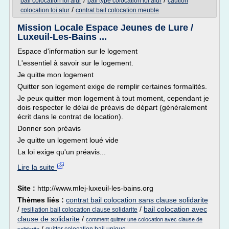
/
/
bail colocation loi alur
bail type colocation loi alur
caution
/
colocation loi alur
contrat bail colocation meuble
Mission Locale Espace Jeunes de Lure /
Luxeuil-Les-Bains ...
Espace d'information sur le logement
L'essentiel à savoir sur le logement.
Je quitte mon logement
Quitter son logement exige de remplir certaines formalités.
Je peux quitter mon logement à tout moment, cependant je
dois respecter le délai de préavis de départ (généralement
écrit dans le contrat de location).
Donner son préavis
Je quitte un logement loué vide
La loi exige qu'un préavis...
Lire la suite
Site :
http://www.mlej-luxeuil-les-bains.org
Thèmes liés :
contrat bail colocation sans clause solidarite
/
/
bail colocation avec
resiliation bail colocation clause solidarite
clause de solidarite
/
comment quitter une colocation avec clause de
/