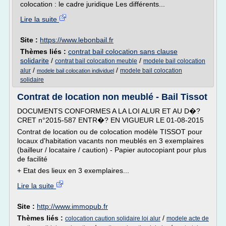
colocation : le cadre juridique Les différents...
Lire la suite
Site :
https://www.lebonbail.fr
Thèmes liés :
contrat bail colocation sans clause
solidarite
/
/
contrat bail colocation meuble
modele bail colocation
/
/
alur
modele bail colocation
modele bail colocation individuel
solidaire
Contrat de location non meublé - Bail Tissot
DOCUMENTS CONFORMES A LA LOI ALUR ET AU D�?
CRET n°2015-587 ENTR�? EN VIGUEUR LE 01-08-2015
Contrat de location ou de colocation modèle TISSOT pour
locaux d'habitation vacants non meublés en 3 exemplaires
(bailleur / locataire / caution) - Papier autocopiant pour plus
de facilité
+ Etat des lieux en 3 exemplaires...
Lire la suite
Site :
http://www.immopub.fr
Thèmes liés :
/
colocation caution solidaire loi alur
modele acte de