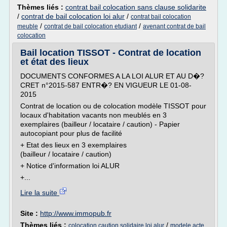
Thèmes liés :
contrat bail colocation sans clause solidarite
/
contrat de bail colocation loi alur
/
contrat bail colocation
/
/
meuble
contrat de bail colocation etudiant
avenant contrat de bail
colocation
Bail location TISSOT - Contrat de location
et état des lieux
DOCUMENTS CONFORMES A LA LOI ALUR ET AU D�?
CRET n°2015-587 ENTR�? EN VIGUEUR LE 01-08-
2015
Contrat de location ou de colocation modèle TISSOT pour
locaux d'habitation vacants non meublés en 3
exemplaires (bailleur / locataire / caution) - Papier
autocopiant pour plus de facilité
+ Etat des lieux en 3 exemplaires
(bailleur / locataire / caution)
+ Notice d'information loi ALUR
+...
Lire la suite
Site :
http://www.immopub.fr
Thèmes liés :
/
colocation caution solidaire loi alur
modele acte