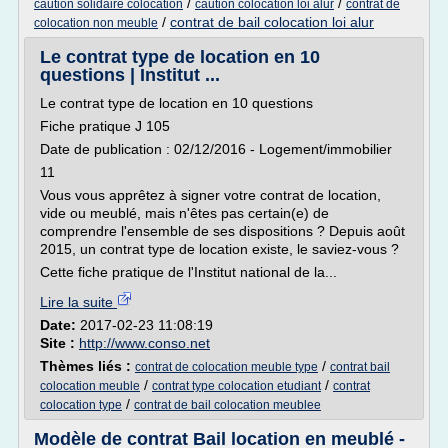
/
/
caution solidaire colocation
caution colocation loi alur
contrat de
/
contrat de bail colocation loi alur
colocation non meuble
Le contrat type de location en 10
questions | Institut ...
Le contrat type de location en 10 questions
Fiche pratique J 105
Date de publication : 02/12/2016 - Logement/immobilier
11
Vous vous apprêtez à signer votre contrat de location,
vide ou meublé, mais n'êtes pas certain(e) de
comprendre l'ensemble de ses dispositions ? Depuis août
2015, un contrat type de location existe, le saviez-vous ?
Cette fiche pratique de l'Institut national de la...
Lire la suite
Date:
2017-02-23 11:08:19
Site :
http://www.conso.net
Thèmes liés :
/
contrat de colocation meuble type
contrat bail
/
/
colocation meuble
contrat type colocation etudiant
contrat
/
colocation type
contrat de bail colocation meublee
Modèle de contrat Bail location en meublé -