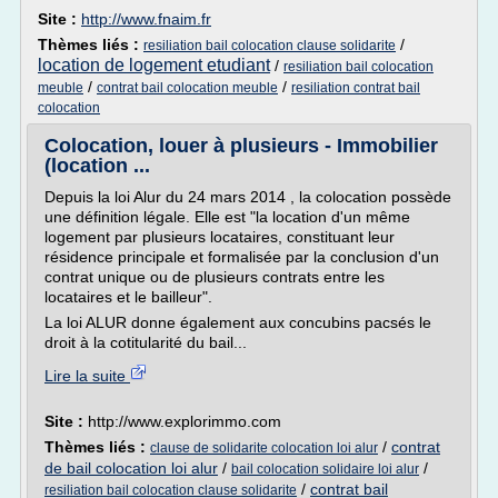
Site :
http://www.fnaim.fr
Thèmes liés :
/
resiliation bail colocation clause solidarite
location de logement etudiant
/
resiliation bail colocation
/
/
meuble
contrat bail colocation meuble
resiliation contrat bail
colocation
Colocation, louer à plusieurs - Immobilier
(location ...
Depuis la loi Alur du 24 mars 2014 , la colocation possède
une définition légale. Elle est "la location d'un même
logement par plusieurs locataires, constituant leur
résidence principale et formalisée par la conclusion d'un
contrat unique ou de plusieurs contrats entre les
locataires et le bailleur".
La loi ALUR donne également aux concubins pacsés le
droit à la cotitularité du bail...
Lire la suite
Site :
http://www.explorimmo.com
Thèmes liés :
/
contrat
clause de solidarite colocation loi alur
de bail colocation loi alur
/
/
bail colocation solidaire loi alur
/
contrat bail
resiliation bail colocation clause solidarite