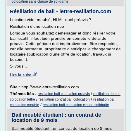
colocation sans clause de solidarite
Résiliation de bail - lettre-resiliation.com
Location vide, meublé, HLM : quel préavis ?
Résiliation d'une location nue
Lorsque vous souhaitez déménager et donc résilier votre
bail locatif, il faut bien prendre en compte le délai de
préavis. Cette période doit impérativement être respectée,
car elle permet au propriétaire d'anticiper le changement de
locataire (publication d'une offre de location, travaux si
besoin...).
Si vous...
Lire la suite
Site :
http://www.lettre-resiliation.com
Thèmes liés :
/
resiliation bail colocation preavis
resiliation de bail
/
/
colocation lettre
resiliation contrat bail colocation
resiliation bail
/
colocation meuble
resiliation bail colocation clause solidarite
Bail meublé étudiant : un contrat de
location de 9 mois
Bail meublé étudiant : un contrat de location de 9 mois