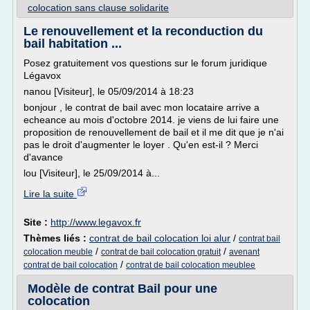
colocation sans clause solidarite
Le renouvellement et la reconduction du
bail habitation ...
Posez gratuitement vos questions sur le forum juridique
Légavox
nanou [Visiteur], le 05/09/2014 à 18:23
bonjour , le contrat de bail avec mon locataire arrive a
echeance au mois d'octobre 2014. je viens de lui faire une
proposition de renouvellement de bail et il me dit que je n'ai
pas le droit d'augmenter le loyer . Qu'en est-il ? Merci
d'avance
lou [Visiteur], le 25/09/2014 à...
Lire la suite
Site :
http://www.legavox.fr
Thèmes liés :
contrat de bail colocation loi alur
/
contrat bail
/
/
colocation meuble
contrat de bail colocation gratuit
avenant
/
contrat de bail colocation
contrat de bail colocation meublee
Modèle de contrat Bail pour une
colocation