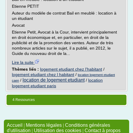
Etienne PETIT
Auteur du modèle de contrat Bail en meublé : location à
un étudiant
Avocat
Etienne Petit, Avocat à la Cour, intervient principalement
en droit économique et, en particulier, en droit de la
publicité et de la promotion des ventes. Auteur de très
nombreux articles sur le sujet, il a publié, en 2012, le
Guide du nouveau droit de la...
Lire la suite
Thèmes liés :
logement etudiant chez l'habitant
/
logement etudiant chez l habitant
/
location logement etudiant
location de logement etudiant
/
/
location
caen
logement etudiant paris
4 Ressources
Accueil
|
Mentions légales
|
Conditions générales
d'utilisation
|
Utilisation des cookies
|
Contact à propos