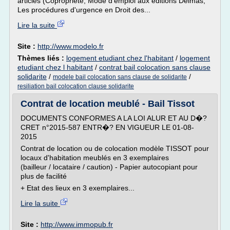
articles (Copropriété, Mode d'emploi aux éditions Delmas,
Les procédures d'urgence en Droit des...
Lire la suite
Site :
http://www.modelo.fr
Thèmes liés :
logement etudiant chez l'habitant
/
logement
etudiant chez l habitant
/
contrat bail colocation sans clause
solidarite
/
/
modele bail colocation sans clause de solidarite
resiliation bail colocation clause solidarite
Contrat de location meublé - Bail Tissot
DOCUMENTS CONFORMES A LA LOI ALUR ET AU D�?
CRET n°2015-587 ENTR�? EN VIGUEUR LE 01-08-
2015
Contrat de location ou de colocation modèle TISSOT pour
locaux d'habitation meublés en 3 exemplaires
(bailleur / locataire / caution) - Papier autocopiant pour
plus de facilité
+ Etat des lieux en 3 exemplaires...
Lire la suite
Site :
http://www.immopub.fr