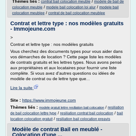
Thèmes liés :
/
contrat bail colocation meuble
modele de bail de
/
/
colocation meuble
modele bail colocation loi alur
modele bail
/
colocation meublee
contrat de bail colocation meublee
Contrat et lettre type : nos modèles gratuits
- Immojeune.com
>
Contrat et lettre type : nos modèles gratuits
Vous cherchez des documents types pour vous aider dans
vos démarches de location ? Cette page liste les modèles
de contrats gratuits et les lettres types. Nous avons pensé
aux propriétaires et aux locataires pour fournir une liste
complète. Si vous avez d'autres questions ou idées de
modèle de contrat ou de lettre type que...
Lire la suite
Site :
https://www.immojeune.com
Thèmes liés :
/
resiliation
modele gratuit lettre resiliation bail colocation
/
/
de bail colocation lettre type
resiliation contrat bail colocation
bail
/
location colocation gratuit
resiliation bail colocation preavis
Modèle de contrat Bail en meublé -
Colocation d'une ...