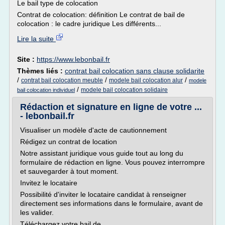
Le bail type de colocation
Contrat de colocation: définition Le contrat de bail de
colocation : le cadre juridique Les différents...
Lire la suite
Site :
https://www.lebonbail.fr
Thèmes liés :
contrat bail colocation sans clause solidarite
/
/
/
contrat bail colocation meuble
modele bail colocation alur
modele
/
modele bail colocation solidaire
bail colocation individuel
Rédaction et signature en ligne de votre ...
- lebonbail.fr
Visualiser un modèle d'acte de cautionnement
Rédigez un contrat de location
Notre assistant juridique vous guide tout au long du
formulaire de rédaction en ligne. Vous pouvez interrompre
et sauvegarder à tout moment.
Invitez le locataire
Possibilité d'inviter le locataire candidat à renseigner
directement ses informations dans le formulaire, avant de
les valider.
Téléchargez votre bail de...