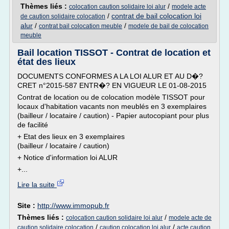
Thèmes liés :
/
colocation caution solidaire loi alur
modele acte
/
contrat de bail colocation loi
de caution solidaire colocation
alur
/
/
contrat bail colocation meuble
modele de bail de colocation
meuble
Bail location TISSOT - Contrat de location et
état des lieux
DOCUMENTS CONFORMES A LA LOI ALUR ET AU D�?
CRET n°2015-587 ENTR�? EN VIGUEUR LE 01-08-2015
Contrat de location ou de colocation modèle TISSOT pour
locaux d'habitation vacants non meublés en 3 exemplaires
(bailleur / locataire / caution) - Papier autocopiant pour plus
de facilité
+ Etat des lieux en 3 exemplaires
(bailleur / locataire / caution)
+ Notice d'information loi ALUR
+...
Lire la suite
Site :
http://www.immopub.fr
Thèmes liés :
/
colocation caution solidaire loi alur
modele acte de
/
/
caution solidaire colocation
caution colocation loi alur
acte caution