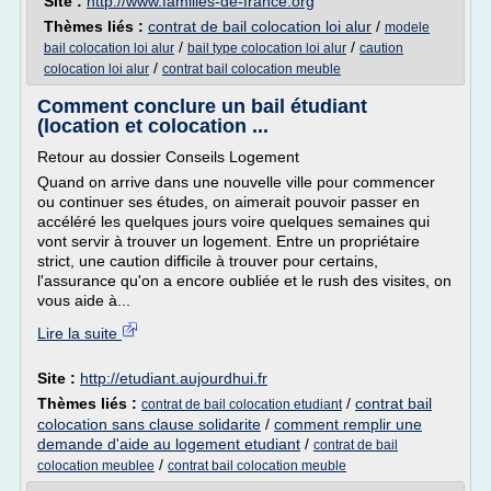
Site :
http://www.familles-de-france.org
Thèmes liés :
contrat de bail colocation loi alur
/
modele
/
/
bail colocation loi alur
bail type colocation loi alur
caution
/
colocation loi alur
contrat bail colocation meuble
Comment conclure un bail étudiant
(location et colocation ...
Retour au dossier Conseils Logement
Quand on arrive dans une nouvelle ville pour commencer
ou continuer ses études, on aimerait pouvoir passer en
accéléré les quelques jours voire quelques semaines qui
vont servir à trouver un logement. Entre un propriétaire
strict, une caution difficile à trouver pour certains,
l'assurance qu'on a encore oubliée et le rush des visites, on
vous aide à...
Lire la suite
Site :
http://etudiant.aujourdhui.fr
Thèmes liés :
/
contrat bail
contrat de bail colocation etudiant
colocation sans clause solidarite
/
comment remplir une
demande d'aide au logement etudiant
/
contrat de bail
/
colocation meublee
contrat bail colocation meuble